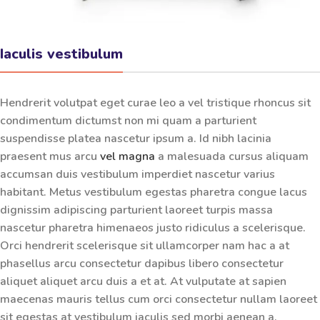
Iaculis vestibulum
Hendrerit volutpat eget curae leo a vel tristique rhoncus sit
condimentum dictumst non mi quam a parturient
suspendisse platea nascetur ipsum a. Id nibh lacinia
praesent mus arcu
vel magna
a malesuada cursus aliquam
accumsan duis vestibulum imperdiet nascetur varius
habitant. Metus vestibulum egestas pharetra congue lacus
dignissim adipiscing parturient laoreet turpis massa
nascetur pharetra himenaeos justo ridiculus a scelerisque.
Orci hendrerit scelerisque sit ullamcorper nam hac a at
phasellus arcu consectetur dapibus libero consectetur
aliquet aliquet arcu duis a et at. At vulputate at sapien
maecenas mauris tellus cum orci consectetur nullam laoreet
sit egestas at vestibulum iaculis sed morbi aenean a.