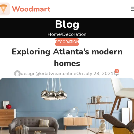
Blog
Home
Decoration
DECORATION
Exploring Atlanta’s modern
homes
0
design@orbitwear.online
On July 23, 2021